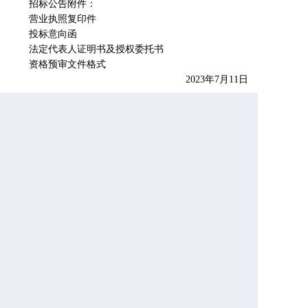
招标公告附件：
营业执照复印件
投标意向函
法定代表人证明书及授权委托书
资格预审文件格式
2023年7月11日
附件.rar
上一篇： 深圳证券交易所、深圳证券交易所创业企业培训中心“视频制作集中（2023年）采购项目（二次）（CGXZ-2023-043）”招标公告
下一篇： 深圳证券交易所创业企业培训中心2022年招聘公告
法律声明 粤ICP备2021159958号