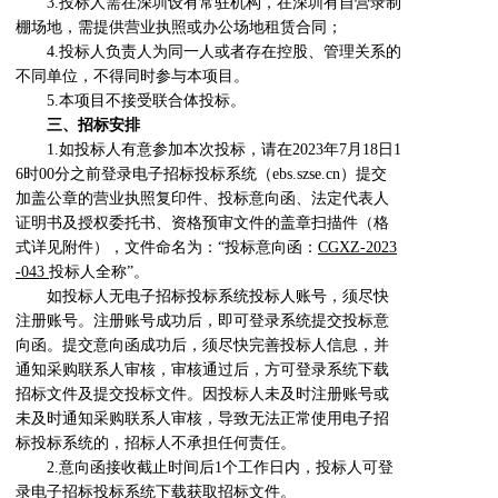
3.投标人需在深圳设有常驻机构，在深圳有自营录制
棚场地，需提供营业执照或办公场地租赁合同；
4.投标人负责人为同一人或者存在控股、管理关系的
不同单位，不得同时参与本项目。
5.本项目不接受联合体投标。
三、招标安排
1.如投标人有意参加本次投标，请在2023年7月18日1
6时00分之前登录电子招标投标系统（ebs.szse.cn）提交
加盖公章的营业执照复印件、投标意向函、法定代表人
证明书及授权委托书、资格预审文件的盖章扫描件（格
式详见附件），文件命名为：“投标意向函：
CGXZ-2023
-043
投标人全称”。
如投标人无电子招标投标系统投标人账号，须尽快
注册账号。注册账号成功后，即可登录系统提交投标意
向函。提交意向函成功后，须尽快完善投标人信息，并
通知采购联系人审核，审核通过后，方可登录系统下载
招标文件及提交投标文件。因投标人未及时注册账号或
未及时通知采购联系人审核，导致无法正常使用电子招
标投标系统的，招标人不承担任何责任。
2.意向函接收截止时间后1个工作日内，投标人可登
录电子招标投标系统下载获取招标文件。