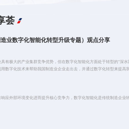
享荟
制造业数字化智能化转型升级专题）观点分享
具有极大的产业集群竞争优势，但在数字化智能化方面处于转型的“深水
利用数字化技术来帮助我国制造业企业走出去，并通过数字化转型来提高
：
来响应外部环境变化进而提升核心竞争力，数字化智能化是传统制造企业
术时代的企业是一个技术——业务二元体，而无论是技术还是业务都可以
两个层面的建设。基于此，每个企业的技术转型始终都在努力实现四大目标
务基础设施/流程与技术基础设施/流程之间的集成，业务战略与业务基础