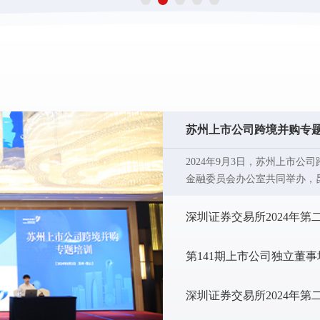
程之间的匹配，技术战略与
发生变化，会要求企业不断
业内部的基础设施与流程无
苏州上市公司跨境并购专
2024年9月3日，苏州上市
金融委员会办公室共同举办，
有60余位来自境内外上市公
人民政府、深交所苏南企业服
深圳证券交易所2024年
第141期上市公司独立董
深圳证券交易所2024年