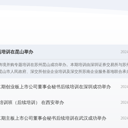
技术基础设施与流程之间的匹配。因为企业尤其制造业所面临的外部环境
进行战略调整来响应外部环境变化进而提升核心竞争力。而战略的调整必
法满足新的战略需要，所以企业需要进行转型变革。
题培训在昆山举办
202
公司跨境并购专题培训在苏州昆山成功举办。本期培训由深圳证券交易所与苏
昆山市人民政府、深交所创业企业培训及深交所苏南企业服务基地联合承
司及拟上市企业的董事长、总经理及其他高管人员参会，苏州市委金融办、
务基地相关同志出席开班仪式并致辞。
第二期创业板上市公司董事会秘书后续培训在深圳成功举办
202
事培训班（后续培训） 在西安举办
202
第二期主板上市公司董事会秘书后续培训在武汉成功举办
202