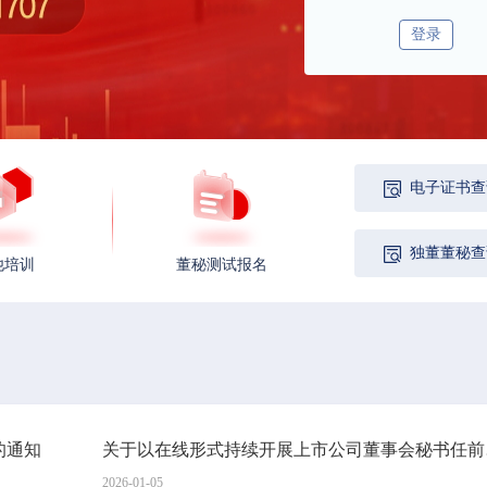
登录
电子证书查
独董董秘查
他培训
董秘测试报名
的通知
关于以
2026-01-05