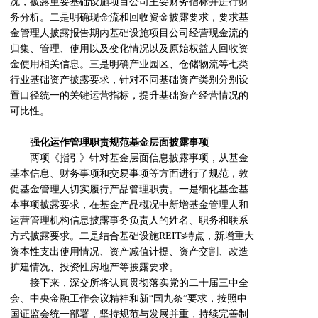
况，披露重要基础设施项目公司主要财务指标并进行财
务分析。二是明确现金流和回收资金披露要求，要求基
金管理人披露报告期内基础设施项目公司经营现金流的
归集、管理、使用以及变化情况以及原始权益人回收资
金使用相关信息。三是明确产业园区、仓储物流等七类
行业基础资产披露要求，针对不同基础资产类别分别设
置口径统一的关键运营指标，提升基础资产经营情况的
可比性。
强化运作管理职责规范基金层面披露事项
两项《指引》针对基金层面信息披露事项，从基金
基本信息、财务事项和交易事项等方面进行了规范，敦
促基金管理人切实履行产品管理职责。一是细化基金基
本事项披露要求，在基金产品概况中新增基金管理人和
运营管理机构信息披露事务负责人的姓名、职务和联系
方式披露要求。二是结合基础设施REITs特点，新增重大
资本性支出使用情况、资产减值计提、资产交割、改造
扩建情况、投资性房地产等披露要求。
接下来，深交所将认真贯彻落实党的二十届三中全
会、中央金融工作会议精神和新“国九条”要求，按照中
国证监会统一部署，坚持规范与发展并重，持续完善制